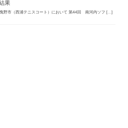
結果
曳野市（西浦テニスコート）において 第44回 南河内ソフ […]